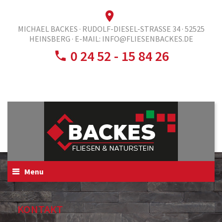
MICHAEL BACKES · RUDOLF-DIESEL-STRASSE 34 · 52525
HEINSBERG ·
E-MAIL: INFO@FLIESENBACKES.DE
0 24 52 - 15 84 26
Menu
KONTAKT