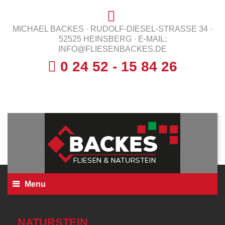
MICHAEL BACKES · RUDOLF-DIESEL-STRASSE 34 ·
52525 HEINSBERG ·
E-MAIL:
INFO@FLIESENBACKES.DE
0 24 52 - 15 84 26
Menu
NATURSTEIN